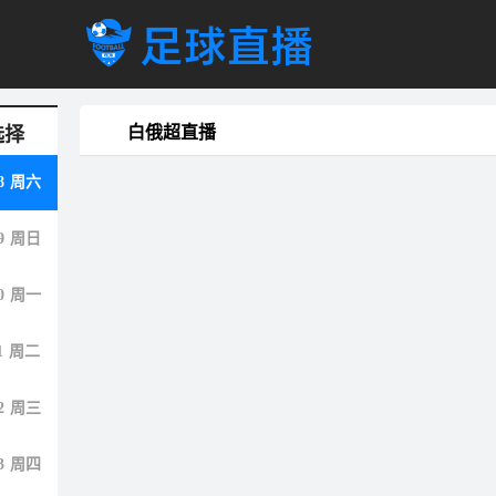
白俄超直播
选择
8
周六
9
周日
0
周一
1
周二
2
周三
3
周四