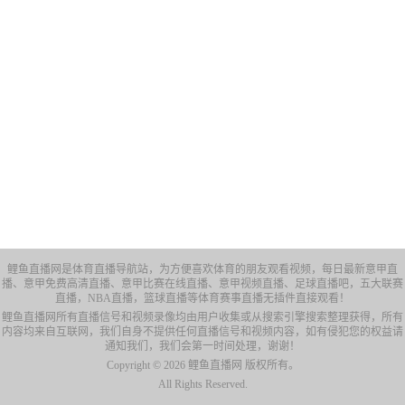
鲤鱼直播网是体育直播导航站，为方便喜欢体育的朋友观看视频，每日最新意甲直
播、意甲免费高清直播、意甲比赛在线直播、意甲视频直播、足球直播吧，五大联赛
直播，NBA直播，篮球直播等体育赛事直播无插件直接观看！
鲤鱼直播网所有直播信号和视频录像均由用户收集或从搜索引擎搜索整理获得，所有
内容均来自互联网，我们自身不提供任何直播信号和视频内容，如有侵犯您的权益请
通知我们，我们会第一时间处理，谢谢！
Copyright © 2026 鲤鱼直播网 版权所有。
All Rights Reserved.